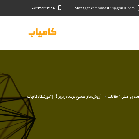
۰۸۳۳۸۳۹۶۸۱۰
Mozhganvatandoost49@gmail.com
منوی
کاربری
ه ی اصلی
مقالات
【روش های صحیح برنامه ریزی】 | آموزشگاه کامیاب