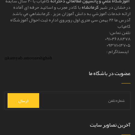
آموزشگاه علمي و پانسیون مطالعاتی دخترانه
کامياب با 20 سال سابقه
درخشان در شهر
کرمانشاه
با کادر مجرب و اساتيد حرفه ای آماده
ارائه خدمات آموزشي به دانش آموزان عزيز . کرمانشاهي مي باشد
آدرس ما ۲۲ بهمن سی متری اول روبروی اداره ثبت احوال آموزشگاه
کامیاب
تلفن تماس:
۰۹۱۰۴۶۸۸۴۷۸
۰۹۳۷۱۰۱۴۷۰۵
اینستاگرام :
@kamyab.amoozeshghah
عضویت در باشگاه ما
ارسال
آخرین تصاویر سایت