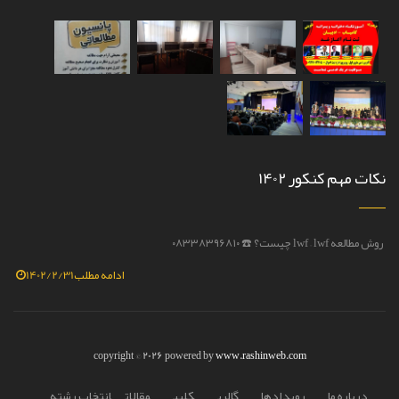
نکات مهم کنکور 1402
روش مطالعه lwf – lwf چیست؟ ☎️ ۰۸۳۳۸۳۹۶۸۱۰
💫روش مط
ادامه مطلب
1402/2/31
copyright © 2026 powered by
www.rashinweb.com
درباره ما
رويدادها
گالري
کليپ
مقالات
انتخاب رشته