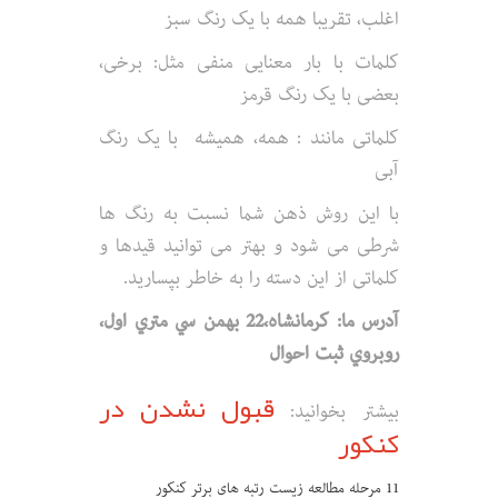
اغلب، تقریبا همه با یک رنگ سبز
کلمات با بار معنایی منفی مثل: برخی،
بعضی با یک رنگ قرمز
کلماتی مانند : همه، همیشه با یک رنگ
آبی
با این روش ذهن شما نسبت به رنگ ها
شرطی می شود و بهتر می توانید قیدها و
کلماتی از این دسته را به خاطر بپسارید.
آدرس ما: کرمانشاه،22 بهمن سي متري اول،
روبروي ثبت احوال
قبول نشدن در
بیشتر بخوانید:
کنکور
11 مرحله مطالعه زیست رتبه های برتر کنکور