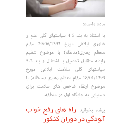
ماده واحده:
با استناد به بند 5-4 سیاست­های کلی علم و
فناوری ابلاغی مورخ 29/06/1393 مقام
معظم رهبری(مدظله) با موضوع تنظیم
رابطه متقابل تحصیل با اشتغال و بند 2-5
سیاست­های کلی سلامت ابلاغی مورخ
18/01/1393 مقام معظم رهبری (مدظله) با
موضوع ارتقاء شاخص­ های سلامت برای
دستیابی به جایگاه اول در منطقه.
راه های رفع خواب
بیشتر بخوانید:
آلودگی در دوران کنکور