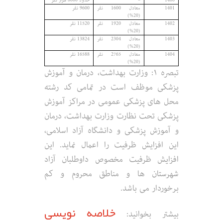
1400
–
حدود 8000 هزار نفر
1401
معادل 1600 نفر
9600 نفر
(20%)
1402
معادل 1920 نفر
11520 نفر
(20%)
1403
معادل 2304 نفر
13824 نفر
(20%)
1404
معادل 2765 نفر
16588 نفر
(20%)
تبصره ۱: وزارت بهداشت، درمان و آموزش
پزشکی موظف است در تمامی کد رشته
محل های پزشکی عمومی در مراکز آموزش
پزشکی تحت نظارت وزارت بهداشت، درمان
و آموزش پزشکی و دانشگاه آزاد اسلامی،
این افزایش ظرفیت را اعمال نماید. این
افزایش ظرفیت مخصوص داوطلبان آزاد
شهرستان ها و مناطق محروم و کم
برخوردار می باشد.
خلاصه نویسی
بیشتر بخوانید: