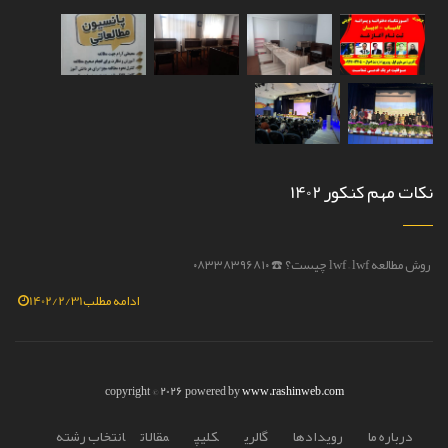
نکات مهم کنکور 1402
روش مطالعه lwf – lwf چیست؟ ☎️ ۰۸۳۳۸۳۹۶۸۱۰
💫روش مط
ادامه مطلب
1402/2/31
copyright © 2026 powered by
www.rashinweb.com
درباره ما
رويدادها
گالري
کليپ
مقالات
انتخاب رشته