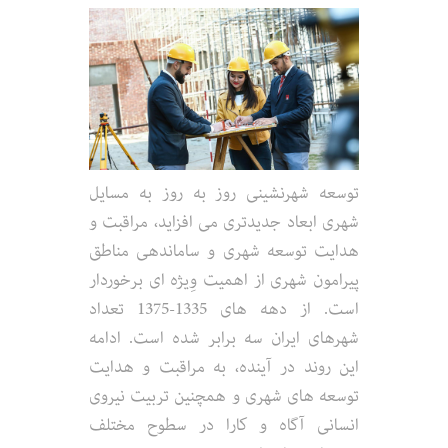
توسعه شهرنشینی روز به روز به مسایل
شهری ابعاد جدیدتری می افزاید، مراقبت و
هدایت توسعه شهری و ساماندهی مناطق
پیرامون شهری از اهمیت وِیژه ای برخوردار
است. از دهه های 1335-1375 تعداد
شهرهای ایران سه برابر شده است. ادامه
این روند در آینده، به مراقبت و هدایت
توسعه های شهری و همچنین تربیت نیروی
انسانی آگاه و کارا در سطوح مختلف