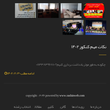
نکات مهم کنکور 1402
چگونه به طور موثر یادداشت برداری کنیم؟ ۰۸۳۳۸۳۹۶۸۱۰
روش مطالع
ادامه مطلب
1402/2/30
copyright © 2026 powered by
www.rashinweb.com
درباره ما
رويدادها
گالري
کليپ
مقالات
انتخاب رشته