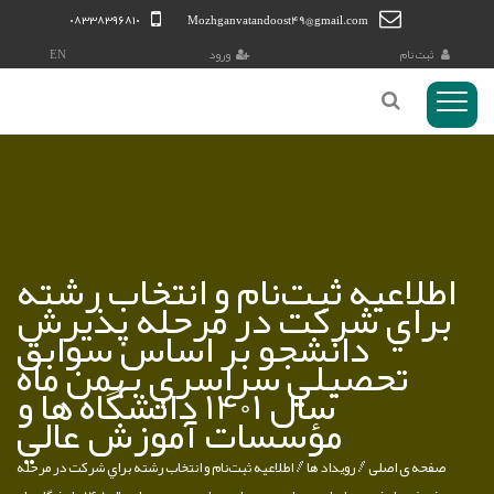
۰۸۳۳۸۳۹۶۸۱۰
Mozhganvatandoost49@gmail.com
ثبت نام
ورود
EN
منوی
Toggl
کاربری
اطلاعيه ثبت‌نام و انتخاب رشته
براي شرکت در مرحله پذيرش
دانشجو بر اساس سوابق
تحصيلي سراسري بهمن ماه
سال 1401 دانشگاه ها و
مؤسسات آموزش عالي
صفحه ی اصلی
رويداد ها
اطلاعيه ثبت‌نام و انتخاب رشته براي شرکت در مرحله