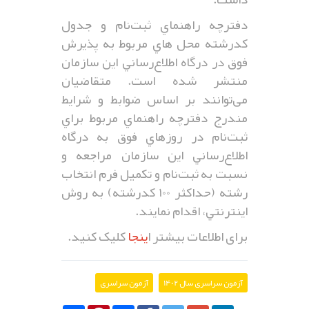
دفترچه راهنماي ثبت‌نام و جدول
كدرشته محل هاي مربوط به پذيرش
فوق در درگاه اطلاع‌رساني اين سازمان
منتشر شده است. متقاضيان
می‌توانند بر اساس ضوابط و شرايط
مندرج دفترچه راهنماي مربوط براي
ثبت‌نام در روزهاي فوق به درگاه
اطلاع‌رساني اين سازمان مراجعه و
نسبت به ثبت‌نام و تكميل فرم انتخاب
رشته (حداكثر 100 كدرشته) به روش
اينترنتي، اقدام نمايند.
برای اطلاعات بیشتر ا
ینجا
کلیک کنید.
آزمون سراسری سال 1402
آزمون سراسری