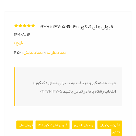
قبولی های کنکور 1401 ☎️ 09371014705
1401/8/14
: تاریخ
450
0
: تعداد نظرات
: تعداد نمایش
جهت هماهنگی و دریافت نوبت برای مشاوره کنکور و
انتخاب رشته با ما در تماس باشید 09371014705
نگین حیدریان
رضوان ناصری
قبولی های کنکور 1401
قبولی های
کنکور