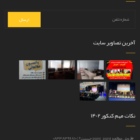
ارسال
آخرین تصاویر سایت
نکات مهم کنکور 1402
💫روش مطالعه pqrst – pqrst چیست؟ | ۰۸۳۳۸۳۹۶۸۱۰
روش مطالع