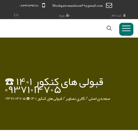
۰۸۳۳۸۳۹۶۸۱۰
Mozhganvatandoost49@gmail.com
ثبت نام
ورود
EN
منوی
Toggl
کاربری
قبولی های کنکور 1401 ☎️
09371014705
صفحه ی اصلی
گالري تصاوير
قبولی های کنکور 1401 ☎️ 09371014705