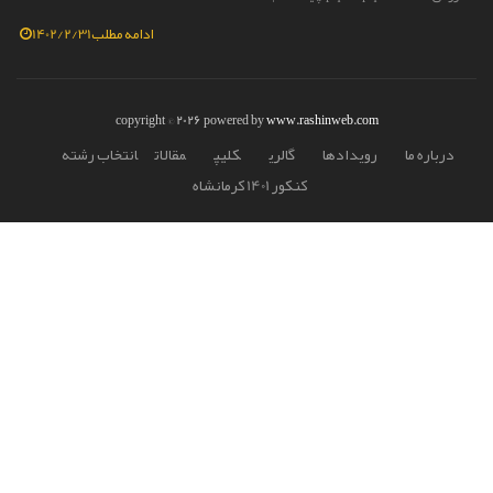
ادامه مطلب
1402/2/31
copyright © 2026 powered by
www.rashinweb.com
درباره ما
رويدادها
گالري
کليپ
مقالات
انتخاب رشته
کنکور 1401 کرمانشاه