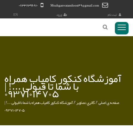
۰۸۳۳۸۳۹۶۸۱۰
Mozhganvatandoost49@gmail.com
ثبت نام
ورود
EN
منوی
Toggl
کاربری
آموزشگاه کنکور کامیاب همراه
با شما تا قبولی ...! |
09371014705
صفحه ی اصلی
گالري تصاوير
آموزشگاه کنکور کامیاب همراه با شما تا قبولی ...! |
09371014705