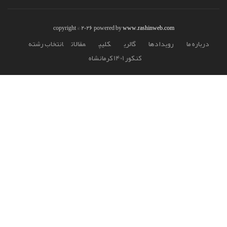
copyright © 2026 powered by
www.rashinweb.com
درباره ما
رويدادها
گالري
کليپ
مقالات
انتخاب رشته
کنکور 1401 کرمانشاه