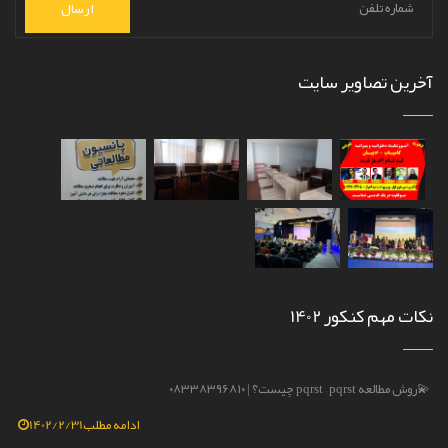
ارسال
آخرین تصاویر سایت
نکات مهم کنکور 1402
💫روش مطالعه pqrst – pqrst چیست؟ | ۰۸۳۳۸۳۹۶۸۱۰
روش مطالع
ادامه مطلب
1402/2/31