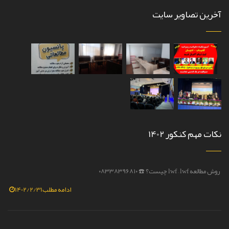
آخرین تصاویر سایت
نکات مهم کنکور 1402
روش مطالعه lwf – lwf چیست؟ ☎️ ۰۸۳۳۸۳۹۶۸۱۰
💫روش مط
ادامه مطلب
1402/2/31