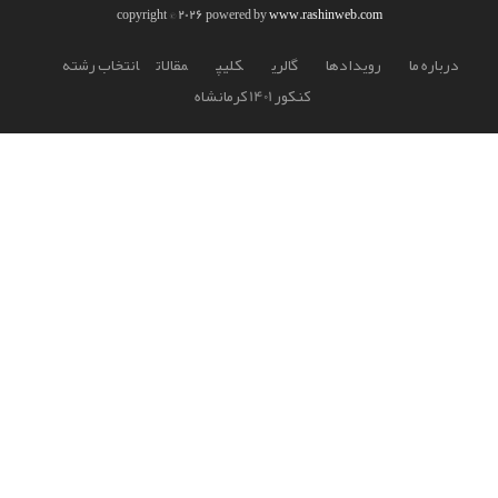
copyright © 2026 powered by
www.rashinweb.com
درباره ما
رويدادها
گالري
کليپ
مقالات
انتخاب رشته
کنکور 1401 کرمانشاه