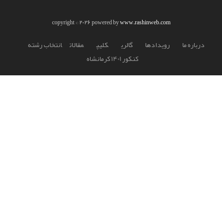
copyright © 2026 powered by
www.rashinweb.com
درباره ما
رويدادها
گالري
کليپ
مقالات
انتخاب رشته
کنکور 1401 کرمانشاه