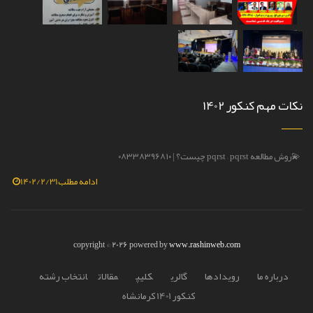
نکات مهم کنکور 1402
روش مطالعه lwf – lwf چیست؟ ☎️ ۰۸۳۳۸۳۹۶۸۱۰
💫روش مط
ادامه مطلب
1402/2/31
copyright © 2026 powered by
www.rashinweb.com
درباره ما
رويدادها
گالري
کليپ
مقالات
انتخاب رشته
کنکور 1401 کرمانشاه